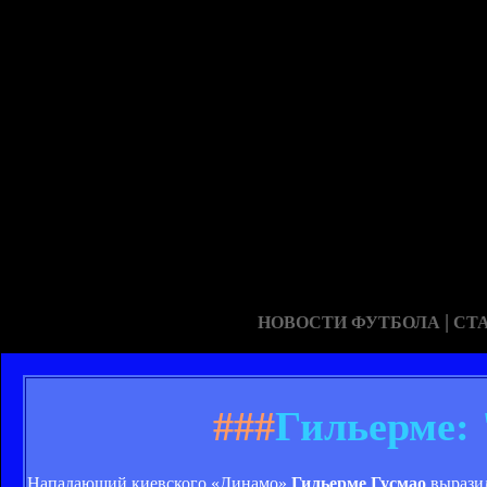
|
НОВОСТИ ФУТБОЛА
СТ
###
Гильерме: 
Нападающий киевского «Динамо»
Гильерме Гусмао
выразил