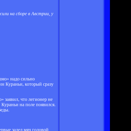
или на сборе в Австрии, у
амо» надо сильно
вин Кураньи, который сразу
» заявил, что легионер не
 Кураньи на поле появился.
беды.
ервые задел мяч головой