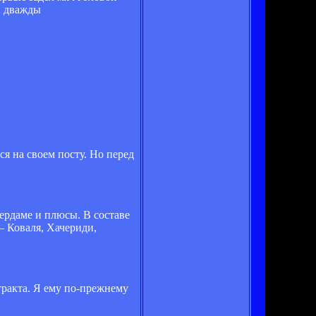
и дважды
я на своем посту. Но перед
тердаме и плюсы. В составе
– Коваля, Хачериди,
тракта. Я ему по-прежнему