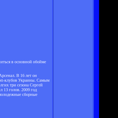
питься в основной обойме
Арсенал. В 16 лет он
 топ-клубов Украины. Самым
олгих три сезона Сергей
л 13 голов. 2009 год
 молодежные сборные