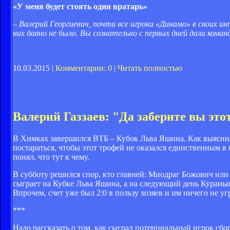
«У меня будет стоять один вратарь»
– Валерий Георгиевич, почти все игроки «Динамо» в своих и
них давно не было. Вы сознательно с первых дней дали коман
10.03.2015 |
Комментарии: 0
|
Читать полностью
Валерий Газзаев: "Да заберите вы это
В Химках завершился ВТБ – Кубок Льва Яшина. Как выяснил
постараться, чтобы этот трофей не оказался единственным в
понял, что тут к чему.
В субботу решился спор, кто главней: Миодраг Божович или
сыграет на Кубке Льва Яшина, а на следующий день Кураньи 
Впрочем, счет уже был 2:0 в пользу хозяев и им ничего не 
***
Надо рассказать о том, как сыграл потенциальный игрок сбо