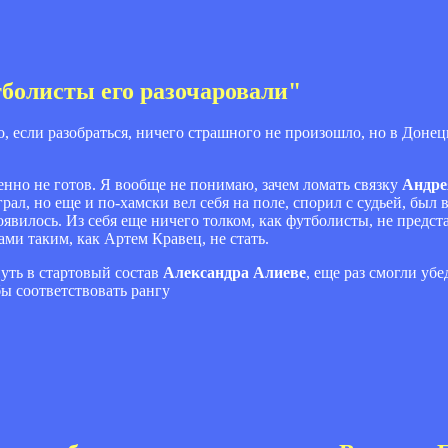
тболисты его разочаровали"
о, если разобраться, ничего страшного не произошло, но в Доне
нно не готов. Я вообще не понимаю, зачем ломать связку
Андре
рал, но еще и по-хамски вел себя на поле, спорил с судьей, был 
оявилось. Из себя еще ничего толком, как футболисты, не предст
ми таким, как Артем Кравец, не стать.
нуть в стартовый состав
Александра Алиеве
, еще раз смогли убе
бы соответствовать рангу