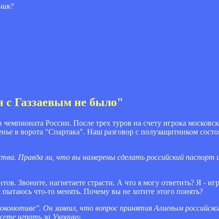
ния?
 с Газзаевым не было"
 чемпионата России. После трех туров на счету игрока московс
нье в ворота "Спартака". Наш разговор с полузащитником состо
ства. Правда ли, что вы намерены сделать российский паспорт
нтов. Звоните, нагнетаете страсти. А что я могу ответить? Я - и
е пытаюсь что-то менять. Почему вы не хотите этого понять?
окомотиве". Он заявил, что вопрос принятия Алиевым российско
жете играть за Украину.