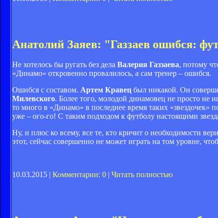
Анатолий Заяев: "Газзаев ошибся: фу
Не хотелось бы ругать без дела
Валерия Газзаева
, потому чт
«Динамо» откровенно провалилось, а сам тренер – ошибся.
Ошибся с составом.
Артем Кравец
был никакой. Он соверше
Милевского
. Более того, молодой динамовец не просто не иг
то много в «Динамо» в последнее время таких «звездочек» п
уже – ого-го! С таким подходом к футболу настоящими звезда
Ну, и плюс ко всему, все те, кто кричит о необходимости вер
этот, сейчас совершенно не может играть на том уровне, что
10.03.2015 |
Комментарии: 0
|
Читать полностью