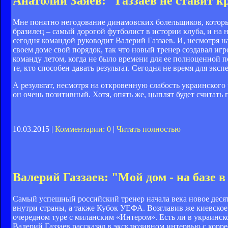
Анатолий Заяев: "Газзаев не ставит к
Мне понятно негодование динамовских болельщиков, которые
бразилец – самый дорогой футболист в истории клуба, и на 
сегодня командой руководит Валерий Газзаев. И, несмотря на 
своем доме свой порядок, так что новый тренер создавал игр
команду летом, когда не было времени для ее полноценной п
те, кто способен давать результат. Сегодня не время для экс
А результат, несмотря на откровенную слабость украинского 
он очень позитивный. Хотя, опять же, цыплят будет считать 
10.03.2015 |
Комментарии: 0
|
Читать полностью
Валерий Газзаев: "Мой дом - на базе 
Самый успешный российский тренер начала века новое десят
внутри страны, а также Кубок УЕФА. Возглавив же киевское
очередном туре с миланским «Интером». Есть ли в украинск
Валерий Газзаев рассказал в эксклюзивном интервью с ко