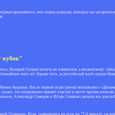
нтервью признаются, что таких нагрузок, которые вы им предлож
де
т кубок"
ось, Валерий Газзаев ничуть не изменился, а московскому «Дин
 ближайшие пять лет. Кроме того, за российский клуб сыграл Ке
 Кевин Кураньи. После первой игры тренер московского «Динамо
сказал, что непременно примет участие в матче против киевлян.
угрожало. Александр Самедов и Игорь Семшов сделали все для по
рной Германии. Итак, появившись на поле на 77-й минуте, он вп