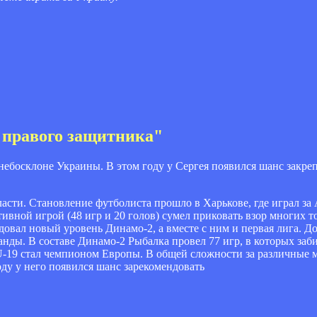
л правого защитника"
 небосклоне Украины. В этом году у Сергея появился шанс закре
асти. Становление футболиста прошло в Харькове, где играл за 
тативной игрой (48 игр и 20 голов) сумел приковать взор многих
довал новый уровень Динамо-2, а вместе с ним и первая лига. Д
нды. В составе Динамо-2 Рыбалка провел 77 игр, в которых заби
й U-19 стал чемпионом Европы. В общей сложности за различные
оду у него появился шанс зарекомендовать