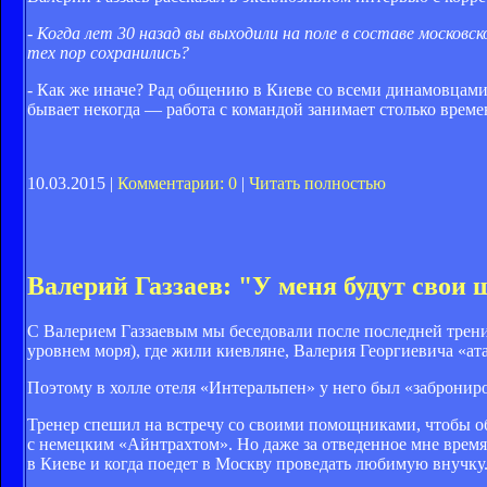
- Когда лет 30 назад вы выходили на поле в составе москов
тех пор сохранились?
- Как же иначе? Рад общению в Киеве со всеми динамовцами
бывает некогда — работа с командой занимает столько време
10.03.2015 |
Комментарии: 0
|
Читать полностью
Валерий Газзаев: "У меня будут свои
С Валерием Газзаевым мы беседовали после последней трени
уровнем моря), где жили киевляне, Валерия Георгиевича «а
Поэтому в холле отеля «Интеральпен» у него был «заброниро
Тренер спешил на встречу со своими помощниками, чтобы о
с немецким «Айнтрахтом». Но даже за отведенное мне время
в Киеве и когда поедет в Москву проведать любимую внучку