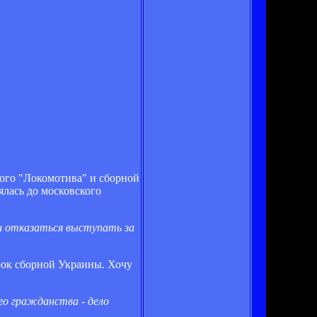
кого "Локомотива" и сборной
ялась до московского
 и отказаться выступать за
грок сборной Украины. Хочу
го гражданства - дело