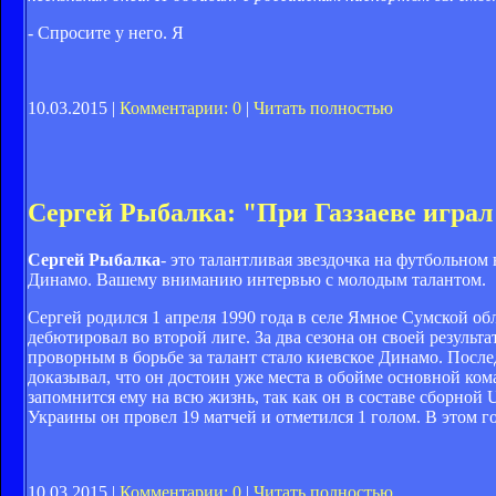
- Спросите у него. Я
10.03.2015 |
Комментарии: 0
|
Читать полностью
Сергей Рыбалка: "При Газзаеве игра
Сергей Рыбалка
- это талантливая звездочка на футбольном
Динамо. Вашему вниманию интервью с молодым талантом.
Сергей родился 1 апреля 1990 года в селе Ямное Сумской обл
дебютировал во второй лиге. За два сезона он своей резуль
проворным в борьбе за талант стало киевское Динамо. После
доказывал, что он достоин уже места в обойме основной кома
запомнится ему на всю жизнь, так как он в составе сборно
Украины он провел 19 матчей и отметился 1 голом. В этом г
10.03.2015 |
Комментарии: 0
|
Читать полностью