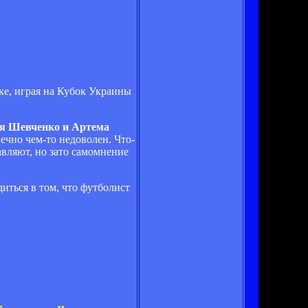
цке, играя на Кубок Украины
я Шевченко и Артема
вечно чем-то недоволен. Что-
авляют, но зато самомнение
диться в том, что футболист