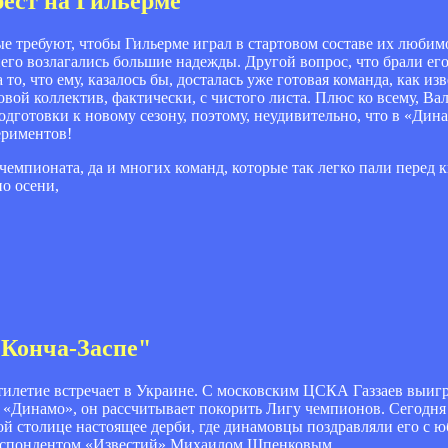
рест на Гильерме"
 требуют, чтобы Гильерме играл в стартовом составе их любим
него возлагались большие надежды. Другой вопрос, что брали ег
то, что ему, казалось бы, досталась уже готовая команда, как изв
овой коллектив, фактически, с чистого листа. Плюс ко всему, Ва
одготовки к новому сезону, поэтому, неудивительно, что в «Дин
периментов!
чемпионата, да и многих команд, которые так легко пали перед к
по осени,
в Конча-Заспе"
илетие встречает в Украине. С московским ЦСКА Газзаев выигр
 «Динамо», он рассчитывает покорить Лигу чемпионов. Сегодня 
ой столице настоящее дерби, где динамовцы поздравляли его с 
рреспондентом «Известий» Михаилом Шпенковым.