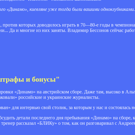
ского «Динамо», киевляне уже тогда были вашими одноклубниками
, против которых доводилось играть в 70—80-е годы в чемпионат
ни... Да и многие из них заняты. Владимир Бессонов сейчас раб
 штрафы и бонусы"
ровки «Динамо» на австрийском сборе. Даже там, высоко в Альп
таковали» российские и украинские журналисты.
ван» для интервью свой столик, за которым у нас и состоялась н
бсудить детали последнего дня пребывания «Динамо» на сборе,
 тренер рассказал «БЛИКу» о том, как он разговаривал с Андрее
.