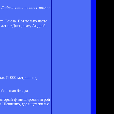
. Добрые отношения с ними с
е Союза. Вот только часто
отает с «Днепром», Андрей
ах (1 000 метров над
ебольшая беседа.
 который финишировал игрой
м Шевченко, где ищет жилье