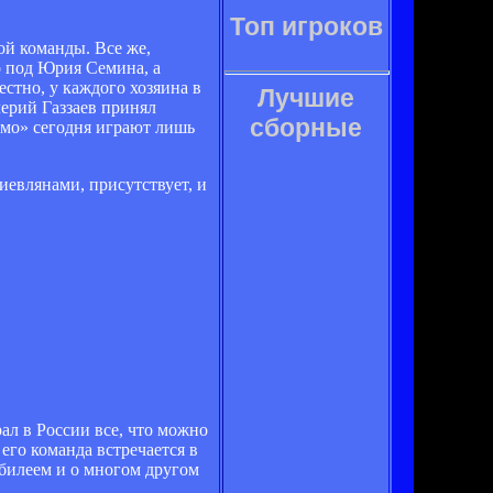
Топ игроков
ой команды. Все же,
о под Юрия Семина, а
естно, у каждого хозяина в
Лучшие
лерий Газзаев принял
сборные
амо» сегодня играют лишь
иевлянами, присутствует, и
ал в России все, что можно
его команда встречается в
юбилеем и о многом другом