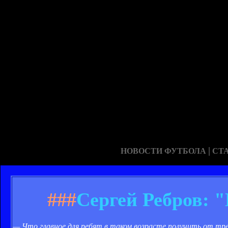
|
НОВОСТИ ФУТБОЛА
СТ
###
Сергей Ребров: "
— Что главное для ребят в таком возрасте получить от тр