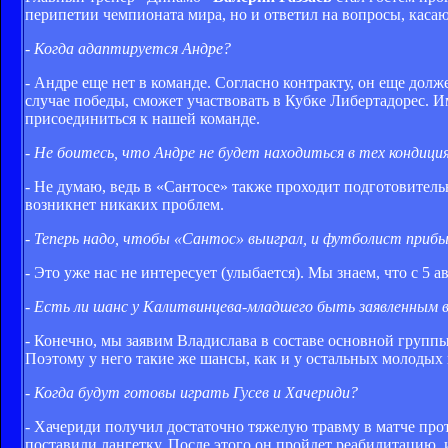
перипетии чемпионата мира, но и ответил на вопросы, кас
- Когда адаптируется Андре?
- Андре еще нет в команде. Согласно контракту, он еще долж
случае победы, сможет участвовать в Кубке Либертадорес. И
присоединиться к нашей команде.
- Не боитесь, что Андре не будет находиться в тех кондици
- Не думаю, ведь в «Сантосе» также проходит подготовител
возникнет никаких проблем.
- Теперь надо, чтобы «Сантос» выиграл, и футболист приб
- Это уже нас не интересует (улыбается). Мы знаем, что с 5
- Есть ли шанс у Калитвинцева-младшего быть заявленным 
- Конечно, мы заявим Владислава в составе основной группы 
Поэтому у него такие же шансы, как и у остальных молодых и
- Когда будут готовы играть Гусев и Хачериди?
- Хачериди получил достаточно тяжелую травму в матче про
поставили лангетку. После этого он пройдет реабилитацию, 