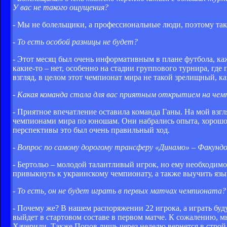
У вас не такого ощущения?
- Мы не болельщики, а профессиональные люди, поэтому так
- То есть особой разницы не будет?
- Этот месяц был очень информативным в плане футбола, каж
какие-то – нет, особенно на стадии группового турнира, где
взгляд, в целом этот чемпионат мира не такой зрелищный, ка
- Какая команда стала для вас приятным открытием на че
- Приятное впечатление оставила команда Ганы. На мой взгл
чемпионами мира по юношам. Они набрались опыта, хорошо 
перспективы это был очень правильный ход.
- Вопрос по самому дорогому трансферу «Динамо» – Факунд
- Бертольо – молодой талантливый игрок, но ему необходимо
привыкнуть к украинскому чемпионату, а также выучить язы
- То есть, он не будет играть в первых матчах чемпионата?
- Почему же? В нашем распоряжении 22 игрока, а играть буду
выйдет в стартовом составе в первом матче. К сожалению, мы
Хачериди. Также Попов лишь через неделю вернется в стро