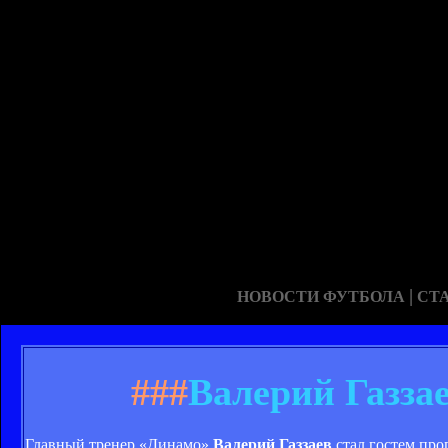
|
НОВОСТИ ФУТБОЛА
СТ
###
Валерий Газзае
Главный тренер «Динамо»
Валерий Газзаев
стал гостем про