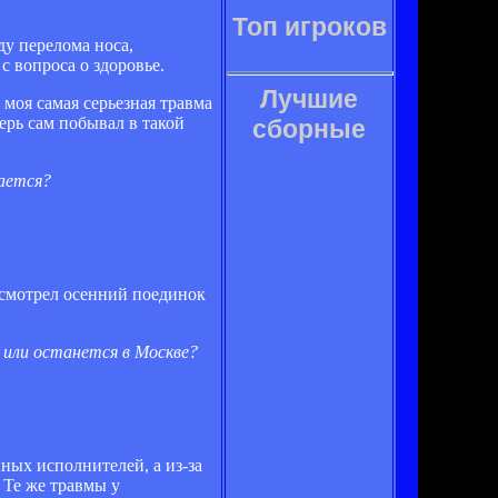
Топ игроков
ду перелома носа,
с вопроса о здоровье.
Лучшие
 моя самая серьезная травма
ерь сам побывал в такой
сборные
гается?
ресмотрел осенний поединок
» или останется в Москве?
ных исполнителей, а из-за
 Те же травмы у