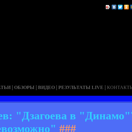
|
|
|
|
АТЬИ
ОБЗОРЫ
ВИДЕО
РЕЗУЛЬТАТЫ LIVE
КОНТАКТ
ев: "Дзагоева в "Динамо"
евозможно"
###