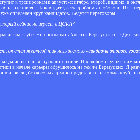
упит к тренировкам в августе-сентябре, второй, видимо, в окт
о в начале июля… Как видите, есть проблемы в обороне. Их в пе
 уже определен круг кандидатов. Ведутся переговоры.
который сейчас не играет в ЦСКА?
армейском клубе. Но приглашать Алексея Березуцкого в «Динамо
ет, он стал жертвой так называемого «синдрома второго года
– когда игрока не выпускают на поле. И в любом случае с ним хот
итики в начале карьеры обрушилось на тех же Березуцких. Я разг
 в игроков, без которых трудно представить не только клуб, но