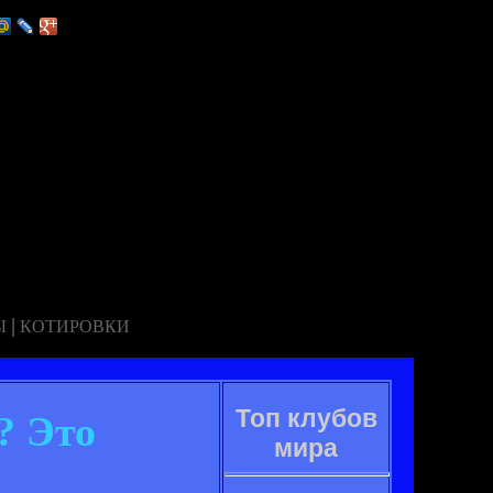
|
Ы
КОТИРОВКИ
Топ клубов
? Это
мира