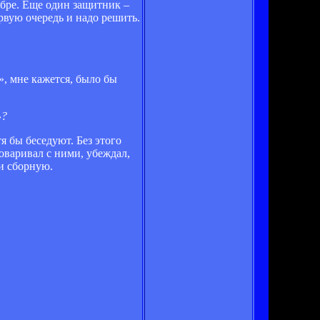
ябре. Еще один защитник –
рвую очередь и надо решить.
», мне кажется, было бы
»?
я бы беседуют. Без этого
оваривал с ними, убеждал,
 и сборную.