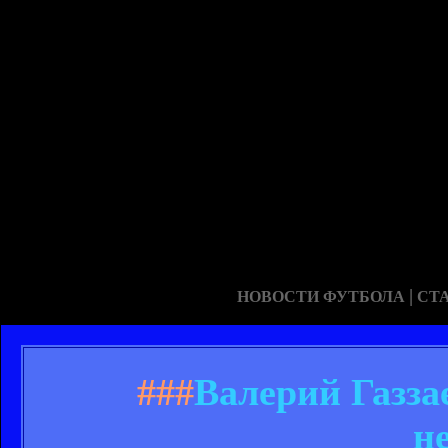
|
НОВОСТИ ФУТБОЛА
СТ
###
Валерий Газза
н