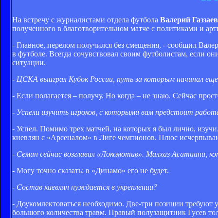
На встречу с журналистами отдела футбола
Валерий Газзае
полученного в благотворительном матче с политиками и арти
- Главное, перелом получился без смещения, - сообщил Валер
в футболе. Всегда сочувствовал своим футболистам, если он
ситуации.
- ЦСКА выиграл Кубок России, путь за которым начинал ещ
- Если полагается – получу. Но когда – не знаю. Сейчас прос
- Успели изучить игроков, с которыми вам предстоит работ
- Успел. Помимо трех матчей, на которых я был лично, изуч
киевлян с «Арсеналом» в Лиге чемпионов. Плюс исчерпыв
- Семин сейчас возглавил «Локомотив». Малхаз Асатиани, ко
- Могу точно сказать: в «Динамо» его не будет.
- Состав киевлян нуждается в укреплении?
- Доукомлектоваться необходимо. Две-три позиции требуют у
большого количества травм. Правый полузащитник Гусев толь