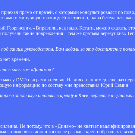
в
приехал прямо от врачей, с которыми консультировался по пово
стами в минувшую пятницу. Естественно, наша беседа началась 
ий Георгиевич. - Вправили, как надо. Кстати, можно сказать, это
и получали такие повреждения – тем же братьям Березуцким. Теп
е под вашим руководством. Вам медаль за это достижение пола
то нет времени.
ать в киевском «Динамо»?
ил массу DVD с играми киевлян. На днях, например, еще раз пе
ающую информацию по составу мне предоставил Юрий Семин.
торого этот клуб отдавал в аренду в Киев, вернется в «Динамо
силения. Не потому, что в «Динамо» не хватает квалифицирован
ко-только восстановился после разрыва крестообразных связок.