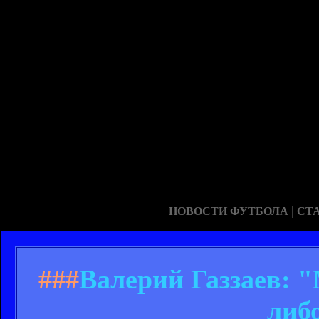
|
НОВОСТИ ФУТБОЛА
СТ
###
Валерий Газзаев: "
либ