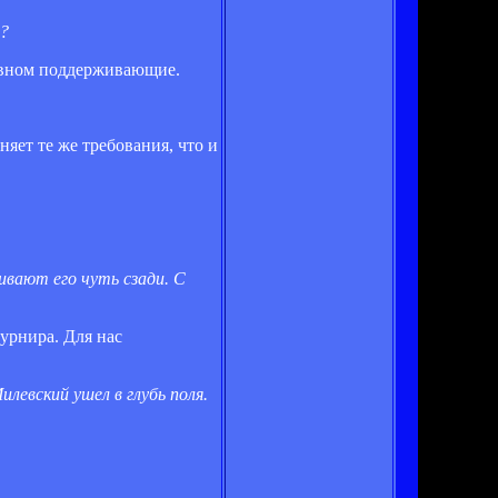
т?
новном поддерживающие.
яет те же требования, что и
ивают его чуть сзади. С
турнира. Для нас
левский ушел в глубь поля.