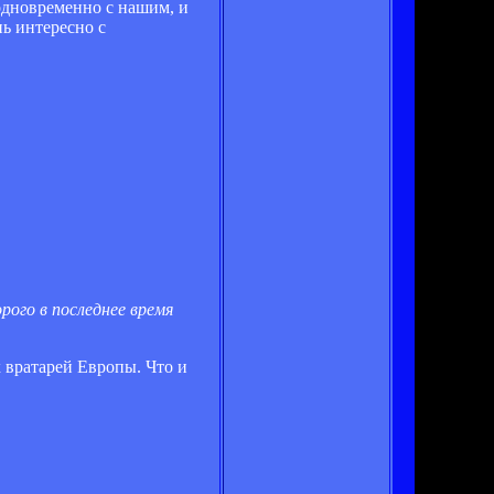
 одновременно с нашим, и
нь интересно с
рого в последнее время
х вратарей Европы. Что и