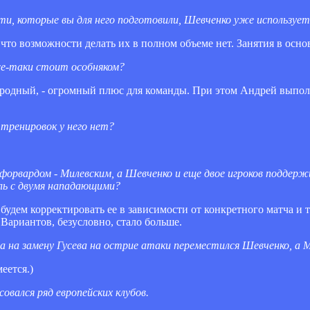
ти, которые вы для него подготовили, Шевченко уже используе
, что возможности делать их в полном объеме нет. Занятия в ос
 все-таки стоит особняком?
ародный, - огромный плюс для команды. При этом Андрей выполн
 тренировок у него нет?
форвардом - Милевским, а Шевченко и еще двое игроков поддерж
ль с двумя нападающими?
ы будем корректировать ее в зависимости от конкретного матча и 
Вариантов, безусловно, стало больше.
да на замену Гусева на острие атаки переместился Шевченко, а Ми
еется.)
вался ряд европейских клубов.