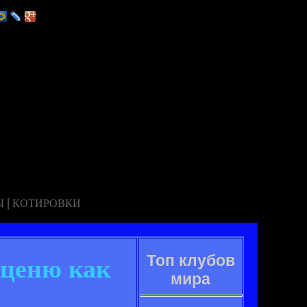
|
Ы
КОТИРОВКИ
Топ клубов
сценю как
мира