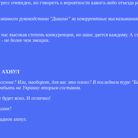
ресс очевиден, но говорить о вероятности какого-либо отъезда р
ованного руководством "Динамо" за некорректные высказывания.
У нас высокая степень конкуренции, но шанс дается каждому. А с
- не более чем эмоции.
" АХНУЛ
елоне? Или, наоборот, для вас это плохо? В последнем туре "Ба
 прибыть на Украину вторым составом.
 будет ясно. И отлично!
изом?
тадион ахнул.