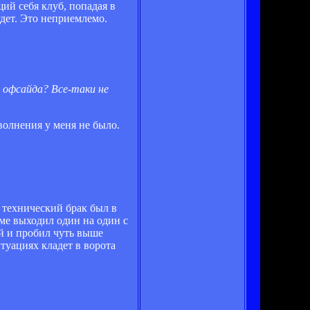
ий себя клуб, попадая в
дет. Это неприемлемо.
з офсайда? Все-таки не
волнения у меня не было.
 технический брак был в
йме выходил один на один с
ей и пробил чуть выше
туациях кладет в ворота