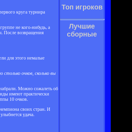
Топ игроков
первого круга турнира
Лучшие
группе не кого-нибудь, а
ч. После возвращения
сборные
мели для этого немалые
 столько очков, сколько вы
е набрали. Можно сожалеть об
манды имеют практически
ппы 10 очков.
 чемпиона своих стран. И
 улыбнется удача.