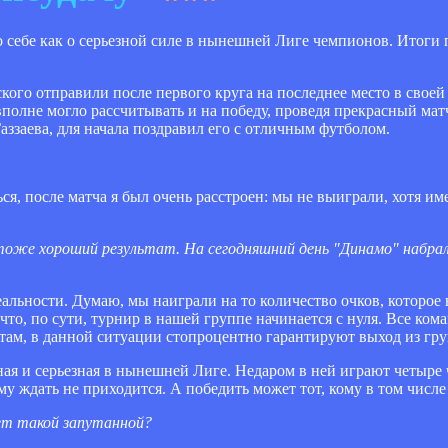
 себе как о серьезной силе в нынешней Лиге чемпионов. Итоги 
го отправили после первого круга на последнее место в своей 
олне могло рассчитывать и на победу, проведя прекрасный мат
ззаева, для начала поздравил его с отличным футболом.
ться, после матча я был очень расстроен: мы не выиграли, хотя и
тоже хороший результат. На сегодняшний день "Динамо" набрало
 реальности. Думаю, мы наиграли на то количество очков, которо
 что, по сути, турнир в нашей группе начинается с нуля. Все ко
ам, в данной ситуации стопроцентно гарантируют выход из гру
ьная и серьезная в нынешней Лиге. Недаром в ней играют четыре
му ждать не приходится. А победить может тот, кому в том числе
дет такой запутанной?