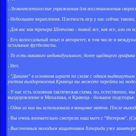
- Легкоатлетические упражнения для восстановления скорос
- Небольшие вкрапления. Плотность игр у нас сейчас такова
- Для вас как тренера Шевченко - такой же, как все, или он
- Его колоссальный опыт и авторитет, в том числе и междун
остальные футболисты.
- То есть никакого индивидуального, более щадящего графика
- Нет.
- "Динамо" в основном играет по схеме с одним выдвинутым 
учетом выздоровления Кравеца вы можете перейти на моде
- У нас есть основная тактическая схема, но, естественно, м
выздоровление и Михалика, и Кравеца - большое подспорье. 
- Один из них вы использовали в концовке матча. После выхо
- Вы очень внимательно смотрели наш матч с "Интером". (См
- Высоченным молодым защитником Хачериди уже заинтересо