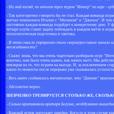
- На мой взгляд, по итогам трех туров "Интер" по игре - ху
- Так категорично говорить бы не стал. Каждая команда игр
матчах чемпионата Италии с "Миланом" и "Дженоа". И тем са
состоянии каждая команда подойдет к конкретному дню. У 
четыре клуба ставят задачу побеждать в каждом матче и игр
психологическая подготовка и тактика.
- В этом смысле сюрпризом стало сверхагрессивное начало 
неожиданности?
- Скажу лишь, что мы очень тщательно разбирали игру "Интер
конечно, нам было очень важно, как начать матч. Мы дейст
невзирая на то, что играем на выезде. И, за исключением ста
какие-то моменты после перерыва уже сказывалась усталост
- Весь матч создавалось впечатление, что "Динамо" приехало 
- Абсолютно верно.
ШЕВЧЕНКО ТРЕНИРУЕТСЯ СТОЛЬКО ЖЕ, СКОЛЬК
- Сильно критиковали вратаря Богуша, необдуманно вышедше
- Каждый игрок допускает ошибки. Кого-то в этом случае кри