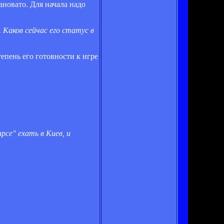
ановато. Для начала надо
 Каков сейчас его статус в
тепень его готовности к игре
рсе" ехать в Киев, и