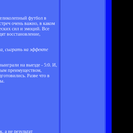
 великолепный футбол в
стреч очень важно, в каком
ских сил и эмоций. Все
дят восстановление,
ка, сыграть на эффекте
ыиграли на выезде - 5:0. И,
ьным преимуществом,
дготовились. Разве что в
ты.
, а не результат