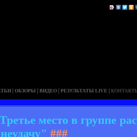
|
|
|
|
АТЬИ
ОБЗОРЫ
ВИДЕО
РЕЗУЛЬТАТЫ LIVE
КОНТАКТ
"Третье место в группе ра
неудачу"
###