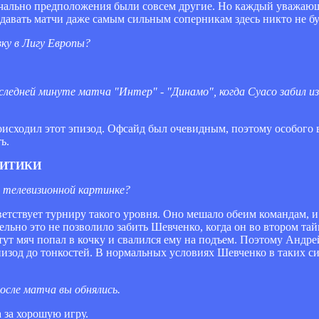
ачально предположения были совсем другие. Но каждый уважающ
тдавать матчи даже самым сильным соперникам здесь никто не бу
вку в Лигу Европы?
оследней минуте матча "Интер" - "Динамо", когда Суасо забил и
происходил этот эпизод. Офсайд был очевидным, поэтому особого 
ь.
РИТИКИ
о телевизионной картинке?
ветствует турниру такого уровня. Оно мешало обеим командам, и
ельно это не позволило забить Шевченко, когда он во втором та
 тут мяч попал в кочку и свалился ему на подъем. Поэтому Андр
зод до тонкостей. В нормальных условиях Шевченко в таких си
после матча вы обнялись.
а за хорошую игру.