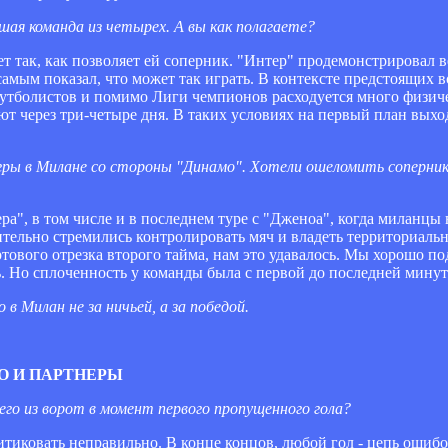
дшая команда из четырех. А вы как полагаете?
ает так, как позволяет ей соперник. "Интер" продемонстрировал
мым показал, что может так играть. В контексте предстоящих в
футболистов и помимо Лиги чемпионов расходуется много физиче
ают через три-четыре дня. В таких условиях на первый план выхо
игры в Милане со стороны "Динамо". Хотели ошеломить соперни
а", в том числе и в последнем туре с "Дженоа", когда миланцы в
вительно стремились контролировать мяч и владеть территориал
ртового отрезка второго тайма, нам это удавалось. Мы хорошо по
ь. Но сплоченность у команды была с первой до последней мину
в Милан не за ничьей, а за победой.
О И ПАРТНЕРЫ
го из ворот в момент первого пропущенного гола?
тиковать неправильно. В конце концов, любой гол - цепь ошибок