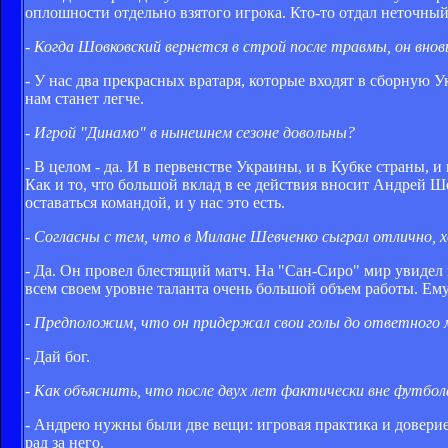
оплошности отдельно взятого игрока. Кто-то отдал неточный 
- Когда Шовковский вернется в строй после травмы, он вно
- У нас два прекрасных вратаря, которые входят в сборную 
нам станет легче.
- Игрой "Динамо" в нынешнем сезоне довольны?
- В целом - да. И в первенстве Украины, и в Кубке страны,
Как и то, что большой вклад в ее действия вносит Андрей Ш
оставаться командой, и у нас это есть.
- Согласны с тем, что в Милане Шевченко сыграл отлично, хо
- Да. Он провел блестящий матч. На "Сан-Сиро" мир увидел
всем своем уровне таланта очень большой объем работы. Ему
- Предположим, что он придержал свои голы до ответного 
- Дай бог.
- Как объяснить, что после двух лет фактически вне футбо
- Андрею нужны были две вещи: игровая практика и доверие.
рад за него.