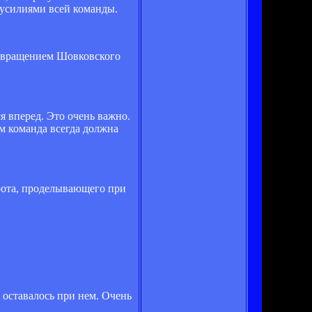
- усилиями всей команды.
возвращением Шовковского
я вперед. Это очень важно.
ом команда всегда должна
орота, проделывающего при
 оставалось при нем. Очень