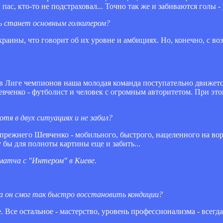
пас, кто-то не подстраховал... Точно так же и забиваются голы 
вь станет основным голкипером?
Украины, что говорит об их уровне и амбициях. Но, конечно, с 
 и в Лиге чемпионов наша молодая команда поступательно движетс
евченко - футболист и человек с огромным авторитетом. При эт
тя в двух ситуациях и не забил?
 прежнего Шевченко - мобильного, быстрого, нацеленного на в
 бы для полноты картины еще и забить...
матча с "Интером" в Киеве.
ла он смог так быстро восстановить кондиции?
 Все остальное - мастерство, уровень профессионализма - всегда