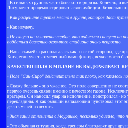
- В сильных группах часто бывают сюрпризы. Конечно, изн
Лигу, хочет продемонстрировать свои амбиции. Безвольно о
- Как расцените третье место в группе, которое даст путе
- Как неудачу.
- Не екнуло на мгновение сердце, что лайнсмен спасует на п
поддаться давлению огромного стадиона очень непросто.
- Наша скамейка располагалась как раз с той стороны, где 
Хотя, если учесть отмеченный вами фактор, всякое могло быт
КАЧЕСТВО ПОЛЯ В МИЛАНЕ НЕ ВЫДЕРЖИВАЕТ К
- Поле "Сан-Сиро" действительно так плохо, как казалось п
- Скажу больше - оно ужасное. Это поле совершенно не соот
первую очередь связан именно с качеством газона. Исключит
вратарем. Он наносил удар на исполнение, подстроился - но
перекладины. Я как бывший нападающий чувствовал этот эпи
десять мячей из десяти.
- Зная ваши отношения с Моуринью, несколько удивило, что 
- Это обычная ситуация, когда тренеры благодарят друг друг