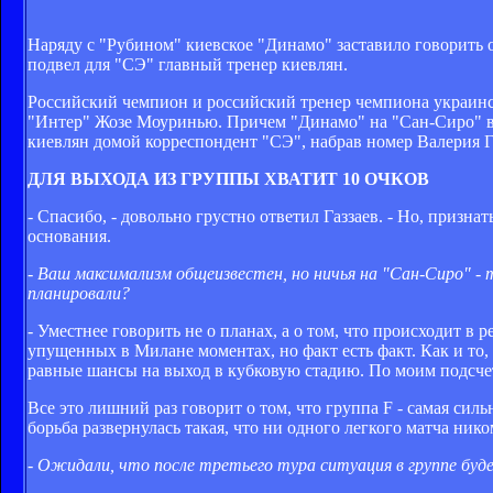
Наряду с "Рубином" киевское "Динамо" заставило говорить о
подвел для "СЭ" главный тренер киевлян.
Российский чемпион и российский тренер чемпиона украинско
"Интер" Жозе Моуринью. Причем "Динамо" на "Сан-Сиро" вп
киевлян домой корреспондент "СЭ", набрав номер Валерия Га
ДЛЯ ВЫХОДА ИЗ ГРУППЫ ХВАТИТ 10 ОЧКОВ
- Спасибо, - довольно грустно ответил Газзаев. - Но, призна
основания.
- Ваш максимализм общеизвестен, но ничья на "Сан-Сиро" - 
планировали?
- Уместнее говорить не о планах, а о том, что происходит в
упущенных в Милане моментах, но факт есть факт. Как и то,
равные шансы на выход в кубковую стадию. По моим подсчет
Все это лишний раз говорит о том, что группа F - самая сил
борьба развернулась такая, что ни одного легкого матча нико
- Ожидали, что после третьего тура ситуация в группе бу