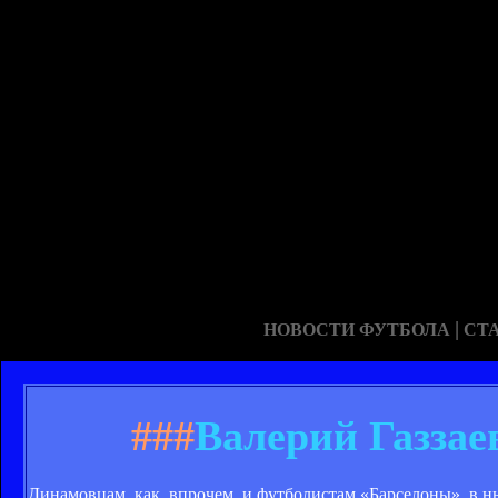
|
НОВОСТИ ФУТБОЛА
СТ
###
Валерий Газзае
Динамовцам, как, впрочем, и футболистам «Барселоны», в н