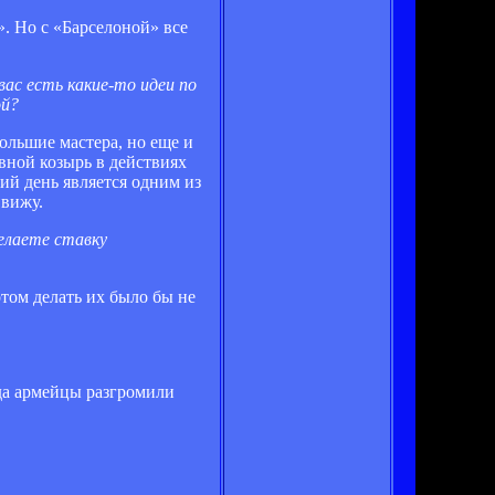
». Но с «Барселоной» все
ас есть какие-то идеи по
ой?
ольшие мастера, но еще и
вной козырь в действиях
ний день является одним из
 вижу.
делаете ставку
том делать их было бы не
да армейцы разгромили