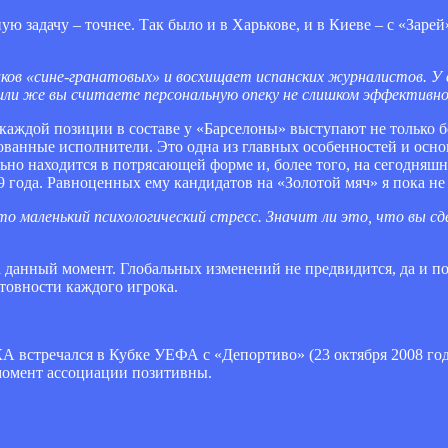
 задачу – точнее. Так было и в Харькове, и в Киеве – с «Зарей
ов «сине-гранатовых» и восхищает испанских журналистов. У в
 или же вы считаете персональную опеку не слишком эффективн
каждой позиции в составе у «Барселоны» выступают не только б
ванные исполнители. Это одна из главных особенностей и осно
льно находится в потрясающей форме и, более того, на сегодняш
 года. Равноценных ему кандидатов на «Золотой мяч» я пока не
то маленький психологический стресс. Значит ли это, что вы с
 данный момент. Глобальных изменений не предвидится, да и по
отовности каждого игрока.
 встречался в Кубке УЕФА с «Депортиво» (23 октября 2008 го
 момент ассоциации позитивны.