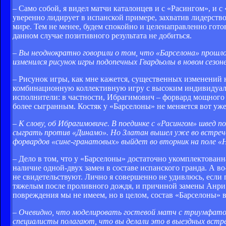
– Само собой, я видел матчи каталонцев и с «Расингом», и 
уверенно лидирует в испанской примере, захватив лидерство 
мире. Тем не менее, будем спокойно и целенаправленно гото
данном случае позитивного результата не добиться.
– Вы неоднократно говорили о том, что «Барселона» прошло
изменился рисунок игры подопечных Гвардьолы в новом сезон
– Рисунок игры, как мне кажется, существенных изменений 
комбинационную коллективную игру с высоким индивидуальн
исполнители: в частности, Ибрагимович – форвард мощного 
более сыгранным. Костяк у «Барселоны» не меняется вот уж
– К слову, об Ибрагимовиче. В поединке с «Расингом» швед
сыграть против «Динамо». Но Златан вышел уже во встрече
форвардов «сине-гранатовых» выйдет во вторник на поле «
– Дело в том, что у «Барселоны» достаточно укомплектованн
наличие одной-двух замен в составе испанского гранда. А в
не свидетельствуют. Лично я совершенно не удивлюсь, если п
тяжелым после проливного дождя, и причиной замены Анри м
повреждения мы не имеем, но в целом, состав «Барселоны» 
– Очевидно, что моделировать гостевой матч с триумфатора
специалисты полагают, что вы делали это в выездных встр