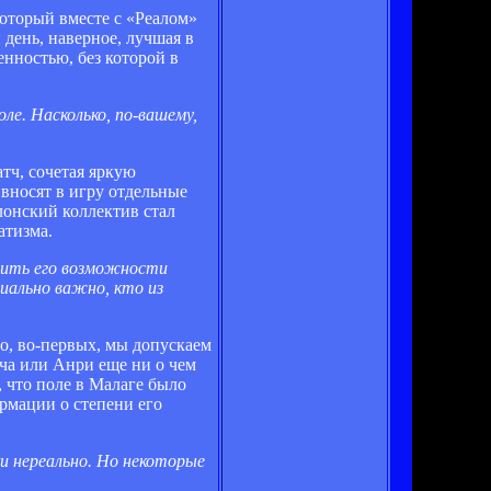
который вместе с «Реалом»
 день, наверное, лучшая в
енностью, без которой в
е. Насколько, по-вашему,
тч, сочетая яркую
вносят в игру отдельные
лонский коллектив стал
атизма.
ишить его возможности
иально важно, кто из
Но, во-первых, мы допускаем
ича или Анри еще ни о чем
, что поле в Малаге было
рмации о степени его
и нереально. Но некоторые