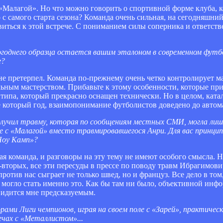
с «Малагой». Но что можно говорить о спортивной форме клуба, 
с самого старта сезона? Команда очень сильная, на сегодняшний
виться к этой встрече. С пониманием силы соперника и ответств
годнего образца остается вашим эталоном в современном футбол
е?
не претерпел. Команда по-прежнему очень четко контролирует ма
ым мастерством. Прибавьте к этому особенности, которые при
типа, который прекрасно оснащен технически. Но в целом, ката
е который год, взаимопонимание футболистов доведено до автом
 получил травму, которая по сообщениям местных СМИ, могла л
 с «Малагой» вместо травмировавшегося Анри. Для вас принцип
Ноу Камп»?
ая команда, и разговоры на эту тему не имеют особого смысла. 
о-вторых, все эти пересуды в прессе по поводу травм Ибрагимов
ротив нас сыграет не только швед, но и француз. Все дело в том
огло стать именно это. Как бы там ни было, объективной инфо
видится мне предсказуемым.
ми Лиги чемпионов, играя на своем поле с «Зарей», практическ
ечах с «Металлистом»...