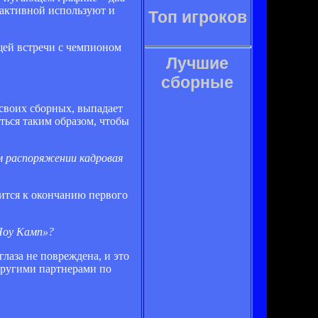
 активной используют и
Топ игроков
щей встречи с чемпионом
Лучшие
сборные
своих сборных, выпадает
аться таким образом, чтобы
ем распоряжении кадровая
вится к окончанию первого
«Ноу Камп»?
глаза не повреждена, и это
 другими партнерами по