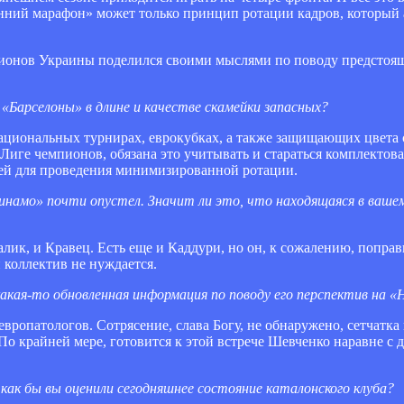
нний марафон» может только принцип ротации кадров, который
пионов Украины поделился своими мыслями по поводу предстоя
«Барселоны» в длине и качестве скамейки запасных?
национальных турнирах, еврокубках, а также защищающих цвета 
 Лиге чемпионов, обязана это учитывать и стараться комплектов
ей для проведения минимизированной ротации.
«Динамо» почти опустел. Значит ли это, что находящаяся в ваш
лик, и Кравец. Есть еще и Каддури, но он, к сожалению, попра
 коллектив не нуждается.
какая-то обновленная информация по поводу его перспектив на 
ропатологов. Сотрясение, слава Богу, не обнаружено, сетчатка 
 По крайней мере, готовится к этой встрече Шевченко наравне с
 как бы вы оценили сегодняшнее состояние каталонского клуба?