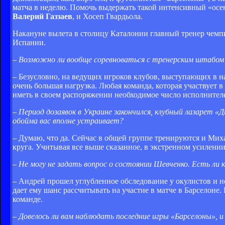
матча в неделю. Помочь выдержать такой интенсивный «осе
Валерий Газзаев
, и Хосеп Гвардьола.
Накануне вылета в столицу Каталонии главный тренер чем
Испании.
– Возможно ли вообще соревноваться с тренерским штабом 
– Безусловно, на ведущих игроков клубов, выступающих в 
очень большая нагрузка. Любая команда, которая участвует в
иметь в своем распоряжении необходимое число исполнител
– Период дозаявок в Украине закончился, клубный лазарет 
обойма вас вполне устраивает?
– Думаю, что да. Сейчас в общей группе тренируются и Миха
круга. Учитывая все выше сказанное, в экстренном усилении
– Не могу не задать вопрос о состоянии Шевченко. Есть ли 
– Андрей прошел углубленное обследование у окулистов и нев
дает ему шанс рассчитывать на участие в матче в Барселоне.
команде.
– Довелось ли вам наблюдать последние игры «Барселоны», и