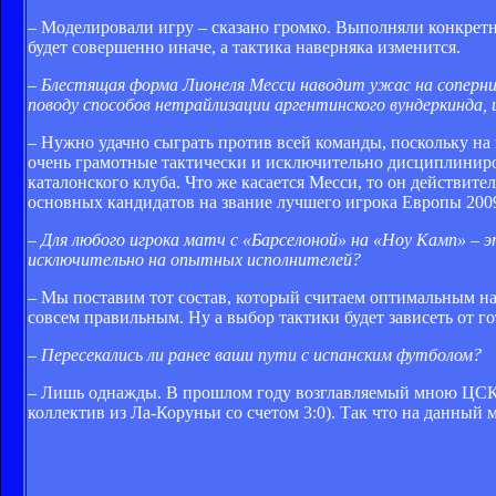
– Моделировали игру – сказано громко. Выполняли конкретную
будет совершенно иначе, а тактика наверняка изменится.
– Блестящая форма Лионеля Месси наводит ужас на соперник
поводу способов нетрайлизации аргентинского вундеркинда,
– Нужно удачно сыграть против всей команды, поскольку на 
очень грамотные тактически и исключительно дисциплиниро
каталонского клуба. Что же касается Месси, то он действите
основных кандидатов на звание лучшего игрока Европы 2009
– Для любого игрока матч с «Барселоной» на «Ноу Камп» – э
исключительно на опытных исполнителей?
– Мы поставим тот состав, который считаем оптимальным на
совсем правильным. Ну а выбор тактики будет зависеть от г
– Пересекались ли ранее ваши пути с испанским футболом?
– Лишь однажды. В прошлом году возглавляемый мною ЦСКА
коллектив из Ла-Коруньи со счетом 3:0). Так что на данный