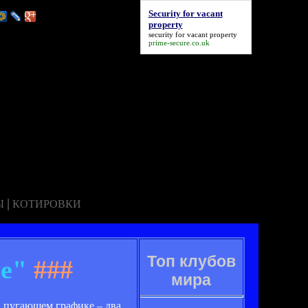
Security for vacant
property
security for vacant property
prime-secure.co.uk
|
Ы
КОТИРОВКИ
Топ клубов
че"
###
мира
в пугающем графике – два