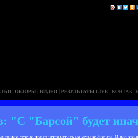
|
|
|
|
АТЬИ
ОБЗОРЫ
ВИДЕО
РЕЗУЛЬТАТЫ LIVE
КОНТАКТ
в: "С "Барсой" будет ина
ынешнем сезоне приходится играть на четыре фронта. И все это 