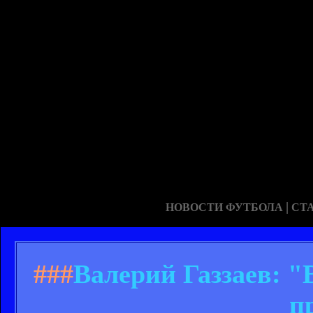
|
НОВОСТИ ФУТБОЛА
СТ
###
Валерий Газзаев: "
п