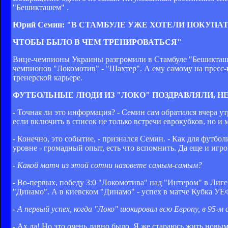
"Бешикташем" .
Юрий Семин: "В СТАМБУЛЕ УЖЕ ХОТЕЛИ ПОКУПА
ЧТОБЫ БЫЛО В ЧЕМ ТРЕНИРОВАТЬСЯ"
Вице-чемпионы Украины разгромили в Стамбуле "Бешикташ"
чемпионов "Локомотив" - "Шахтер". А ему самому на пресс
тренерской карьере.
ФУТБОЛЬНЫЕ ЛЮДИ ИЗ "ЛОКО" ПОЗДРАВЛЯЛИ, Н
- Точная ли это информация? - Семин сам обратился вчера у
если включить в список не только встречи еврокубков, но и 
- Конечно, это событие, - признался Семин. - Как для футбо
уровне - громадный опыт, есть что вспомнить. Да еще и игр
- Какой матч из этой сотни назовете самым-самым?
- Во-первых, победу 3:0 "Локомотива" над "Интером" в Лиге
"Динамо". А в киевском "Динамо" - успех в матче Кубка УЕ
- А первый успех, когда "Локо" шокировал всю Европу, в 95-м
- Ах да! Но это очень давно было. Я же стараюсь жить нов