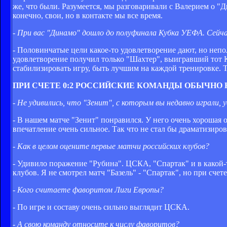
же, что были. Разумеется, мы разговаривали с Валерием о "Ди
конечно, свои, но в контакте мы все время.
- При вас "Динамо" дошло до полуфинала Кубка УЕФА. Сей
- Половинчатые цели какое-то удовлетворение дают, но неп
удовлетворение получил только "Шахтер", выигравший тот К
стабилизировать игру, быть лучшим на каждой тренировке. Т
ПРИ СЧЕТЕ 0:2 РОССИЙСКИЕ КОМАНДЫ ОБЫЧНО
- Не удивились, что "Зенит", с которым вы недавно играли, 
- В нашем матче "Зенит" понравился. У него очень хорошая
впечатление очень сильное. Так что не стал бы драматизиро
- Как в целом оцените первые матчи российских клубов?
- Удивило поражение "Рубина". ЦСКА, "Спартак" и в какой-т
клубов. Я не смотрел матч "Базель" - "Спартак", но при сч
- Кого считаете фаворитом Лиги Европы?
- По игре и составу очень сильно выглядит ЦСКА.
- А свою команду относите к числу фаворитов?