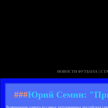
|
НОВОСТИ ФУТБОЛА
СТ
###
Юрий Семин: "При
Возвращение одного из самых титулованных российских спец