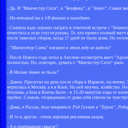
- Да. И "Манчестер Сити", и "Бенфику", и "Зенит". Самая з
- На который вы в 1/8 финала и выходите.
- Сначала надо хорошо сыграть в ответной встрече с "Бешик
отнестись к игре спустя рукава. Те, кто провел полный матч
после тяжелых сборов, когда 17 дней не были дома. Но потом
- "Манчестер Сити" вживую в этом году не видели?
- После Нового года летал в Англию посмотреть матч "Арсе
полностью. Но, повторю, думать о "Манчестер Сити" рано.
- В Москве давно не были?
- Давно. Прилетал на день после сбора в Израиле, по-моему,
вернулась в Москву, а я в Киев. На ней внучка, хозяйство. Н
Внукова, а база в Конча-Заспе - в 15-20 минутах езды от кие
пробки. Словом, оторванным от дома себя совсем не чувству
- Дома, в России, дела творятся: Руд Гуллит в "Тереке", Р
- И то и другое - очень хорошая рекламная акция.
- А в спортивном смысле?