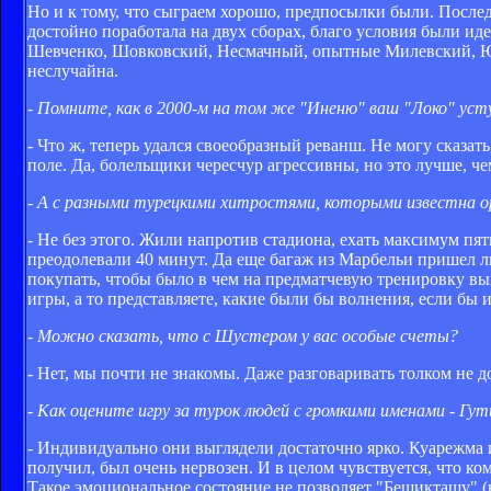
Но и к тому, что сыграем хорошо, предпосылки были. После
достойно поработала на двух сборах, благо условия были и
Шевченко, Шовковский, Несмачный, опытные Милевский, Юсс
неслучайна.
- Помните, как в 2000-м на том же "Иненю" ваш "Локо" уст
- Что ж, теперь удался своеобразный реванш. Не могу сказат
поле. Да, болельщики чересчур агрессивны, но это лучше, че
- А с разными турецкими хитростями, которыми известна о
- Не без этого. Жили напротив стадиона, ехать максимум п
преодолевали 40 минут. Да еще багаж из Марбельи пришел л
покупать, чтобы было в чем на предматчевую тренировку вы
игры, а то представляете, какие были бы волнения, если бы
- Можно сказать, что с Шустером у вас особые счеты?
- Нет, мы почти не знакомы. Даже разговаривать толком не д
- Как оцените игру за турок людей с громкими именами - Г
- Индивидуально они выглядели достаточно ярко. Куарежма и
получил, был очень нервозен. И в целом чувствуется, что ко
Такое эмоциональное состояние не позволяет "Бешикташу" (в