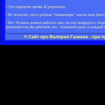
- Это определит время. И результаты.
- Не жалеете, что в родном "Локомотиве" вам не дали довес
- Нет. Человек должен работать там, где ему комфортно: тогда
руководителя, мы работаем, нет - пожимаем руки, и каждый 
© Сайт про Валерия Газаева - при 